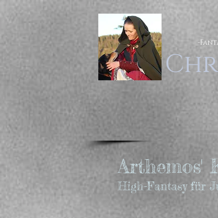
-Fant
Chr
Arthemos' K
High-Fantasy für 