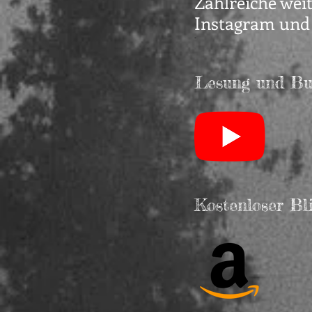
Zahlreiche wei
Instagram und
-
Lesung und Buc
Kostenloser Bl