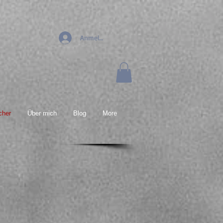
Anmelden
cher
Über mich
Blog
More