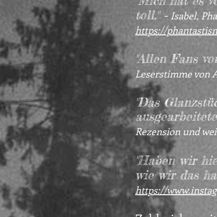
"Mich hat es v
-
toll."
Isabel, Ph
https://phantastis
Allen Fans vo
"
Leserstimme von
"Das Glanzstüc
ausgearbeitete
Rezension und wei
"Haben wir hi
wie wir das h
https://www.insta