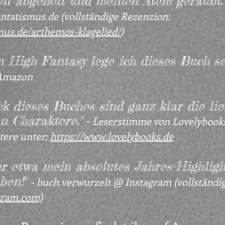
oll abgeholt und meinen Atem geraubt. 
antatismus.de (vollständige Rezenzion:
mus.de/arthemos-klagelied/
)
n High Fantasy lege ich dieses Buch s
 Amazon
k dieses Buches sind ganz klar die lie
-
n Charaktere."
Leserstimme von Lovelybooks
tere unter:
https://www.lovelybooks.de
er etwa mein absolutes Jahres-Highlig
aben!"
- buch.verwurzelt @ Instagram (vollständi
gram.com)