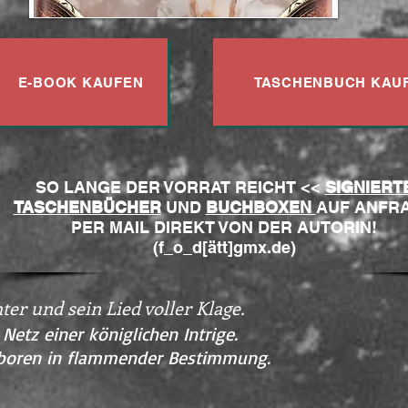
E-BOOK KAUFEN
TASCHENBUCH KAU
SO LANGE DER VORRAT REICHT <<
SIGNIERT
TASCHENBÜCHER
UND
BUCHBOXEN
AUF ANFR
PER MAIL DIREKT VON DER AUTORIN!
(f_o_d[ätt]gmx.de)
ter und sein Lied voller Klage.
Netz einer königlichen Intrige.
eboren in flammender Bestimmung.