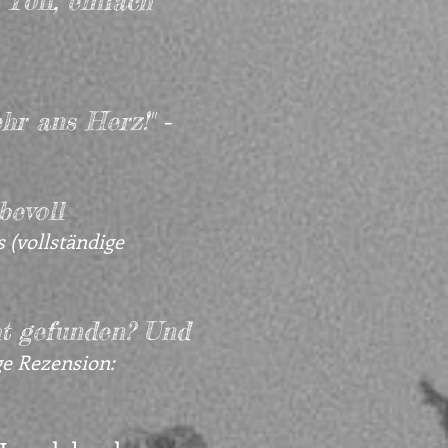
Toll, einfach
-
ehr ans Herz!"
bevoll
 (vollständige
ht gefunden? Und
ge Rezension: