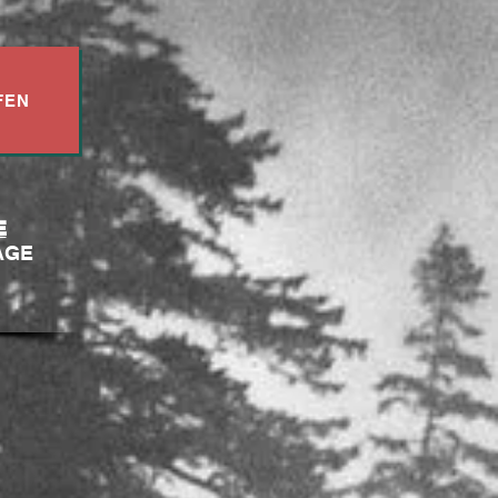
FEN
E
AGE