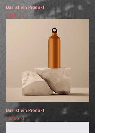
Das ist ein Produkt
Preis
40,00 kr
Das ist ein Produkt
Preis
130,00 kr