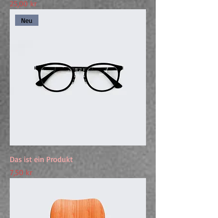
Preis
25,00 kr
Neu
Das ist ein Produkt
Preis
7,50 kr