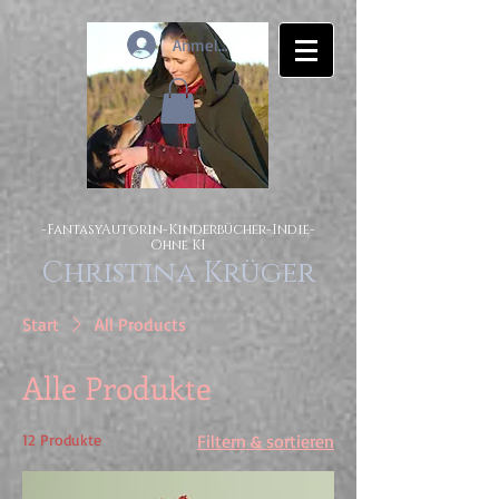
Anmelden
-FantasyAutorin-Kinderbücher-Indie-
Ohne KI
Christina Krüger
Start
All Products
Alle Produkte
12 Produkte
Filtern & sortieren