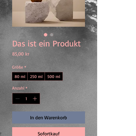
Das ist ein Produkt
Preis
85,00 kr
Größe
*
80 ml
250 ml
500 ml
Anzahl
*
In den Warenkorb
Sofortkauf