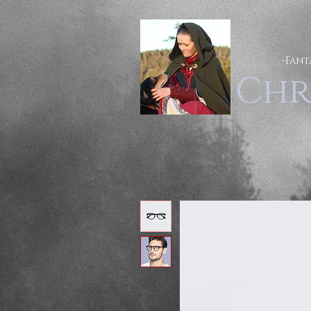
-Fant
Chr