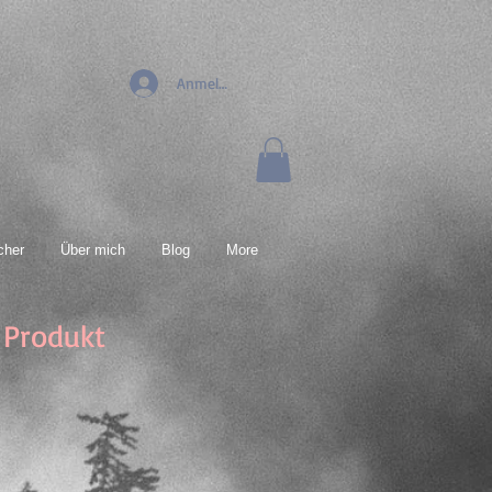
Anmelden
cher
Über mich
Blog
More
n Produkt