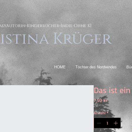
asyAutorin-Kinderbücher-Indie-Ohne KI
istina Krüger
HOME
Töchter des Nordwindes
Bü
Das ist ei
Preis
7,50 kr
Anzahl
*